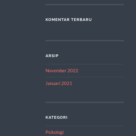
KOMENTAR TERBARU
ARSIP
November 2022
Januari 2021
KATEGORI
Psikologi